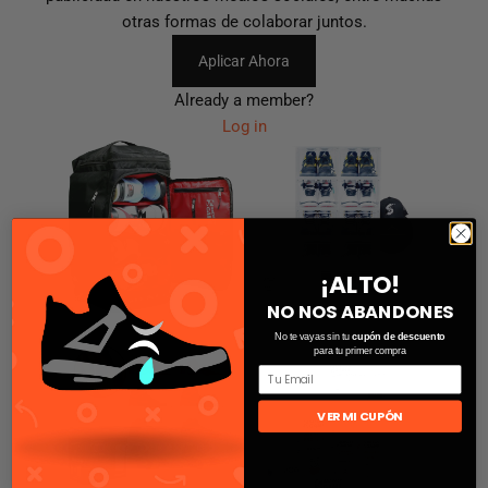
otras formas de colaborar juntos.
Aplicar Ahora
Already a member?
Log in
¡ALTO!
NO NOS ABANDONES
No te vayas sin tu
cupón de descuento
para tu primer compra
VER MI CUPÓN